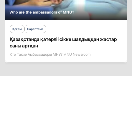
Who are the ambassadors of MNU?
Қоғам
Сараптама
Қазақстанда қатерлі ісікке шалдыққан жастар
саны артқан
Кто Такие Амбассадоры МНУ? MNU Newsroom