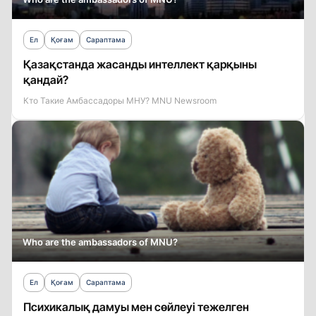
Ел
Қоғам
Сараптама
Қазақстанда жасанды интеллект қарқыны
қандай?
Кто Такие Амбассадоры МНУ? MNU Newsroom
Who are the ambassadors of MNU?
Ел
Қоғам
Сараптама
Психикалық дамуы мен сөйлеуі тежелген