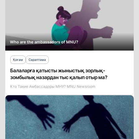
Who are the ambassadors of MNU?
Қоғам
Сараптама
Балаларға қатысты жыныстық зорлық-
зомбылық назардан тыс қалып отыр ма?
Кто Такие Амбассадоры МНУ? MNU Newsroom