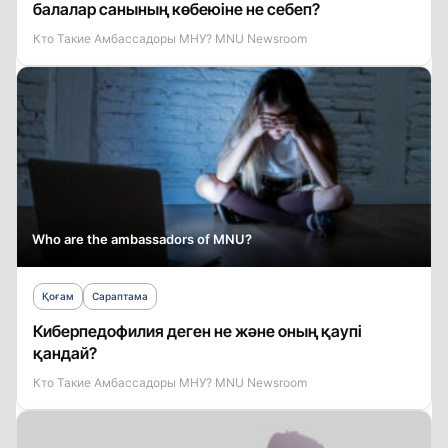
балалар санының көбеюіне не себеп?
Кто Такие Амбассадоры МНУ? MNU Newsroom
Who are the ambassadors of MNU?
Қоғам
Сараптама
Киберпедофилия деген не және оның қаупі
қандай?
Кто Такие Амбассадоры МНУ? MNU Newsroom