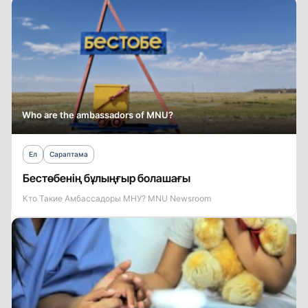
Who are the ambassadors of MNU?
Ел
Сараптама
Бестөбенің бұлыңғыр болашағы
Кто Такие Амбассадоры МНУ? MNU Newsroom