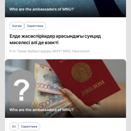
Who are the ambassadors of MNU?
Қоғам
Сараптама
Елде жасөспірімдер арасындағы суицид
мәселесі әлі де өзекті
Кто Такие Амбассадоры МНУ? MNU Newsroom
Who are the ambassadors of MNU?
Ел
Сараптама