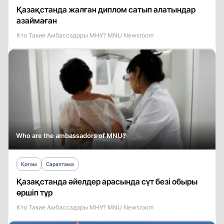
Қазақстанда жалған диплом сатып алатындар
азаймаған
Кто Такие Амбассадоры МНУ? MNU Newsroom
Who are the ambassadors of MNU?
Қоғам
Сараптама
Қазақстанда әйелдер арасында сүт безі обыры
өршіп тұр
Кто Такие Амбассадоры МНУ? MNU Newsroom