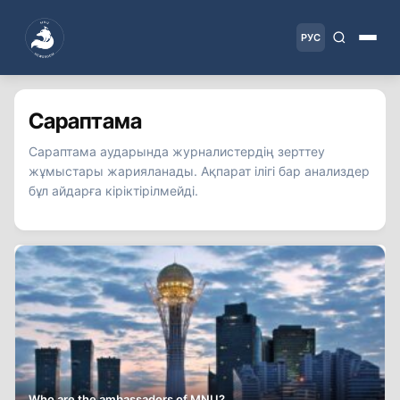
РУС
Сараптама
Сараптама аударында журналистердің зерттеу
жұмыстары жарияланады. Ақпарат ілігі бар анализдер
бұл айдарға кіріктірілмейді.
Who are the ambassadors of MNU?