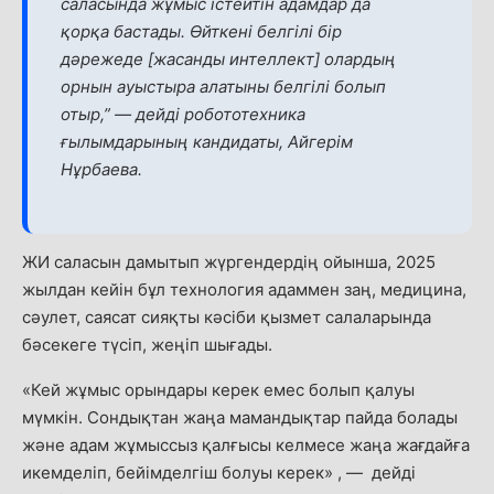
саласында жұмыс істейтін адамдар да
қорқа бастады. Өйткені белгілі бір
дәрежеде [жасанды интеллект] олардың
орнын ауыстыра алатыны белгілі болып
отыр,” — дейді робототехника
ғылымдарының кандидаты, Айгерім
Нұрбаева.
ЖИ саласын дамытып жүргендердің ойынша, 2025
жылдан кейін бұл технология адаммен заң, медицина,
сәулет, саясат сияқты кәсіби қызмет салаларында
бәсекеге түсіп, жеңіп шығады.
«Кей жұмыс орындары керек емес болып қалуы
мүмкін. Сондықтан жаңа мамандықтар пайда болады
және адам жұмыссыз қалғысы келмесе жаңа жағдайға
икемделіп, бейімделгіш болуы керек» , — дейді