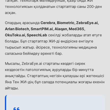
тапқан. Технопарк мәлімдеуінше, қазір онда ЖИ
технологиясын қолданатын стартаптар саны 200-ден
асқан.
Олардың арасында
Cerebra, Biometric, ZebraEye.ai,
Arlan Biotech, SmartPIM.ai, Alaqan, Med365,
OkuToku.ai, SpeechLab
секілді жобаларды атап өтуге
болады. Бұл стартаптар ЖИ-ді өндіріске енгізуге
тырысып жатыр. Әсіресе, технологияны медицина
саласына бейімдеу әрекеті бар.
Мысалы, ZebraEye.ai стартапы көздегі сирек
кездесетін патологиялық ауруларды бір минутта
анықтайды. Стартаптың негізін қалаушы әрі жетекшісі
Яна Тен ЖИ-дің бұл салада потенциалы жоғары екенін
айтады.