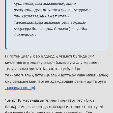
күрделілік, шығармашылық және
эмоционалдық интеллект сияқты адамға
тән қасиеттерді қажет ететін
тапсырмаларда адамның рөлі әрқашан
маңызды болып қала бермек”, — дейді
Әуелханұлы.
IT потенциалы бар елдердің үкіметі бүгінде ЖИ
мүмкіндігін қолдану аясын бақылауға алу мәселесі
талқыланып жатыр. Қазақстан үкіметі де
технологиялық потенциалын арттыру үшін машиналық
оқу саласын меңгерген адамдардың санын арттыруға
тырысып келеді
.
“Биыл 18 жасанды интеллект мектебі Tech Orda
бағдарламасы аясында жасанды интеллектінің түрлі
бағыттары бойынша мамандар даярлайды. Бұл