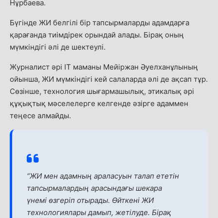
Нұрбаева.
Бүгінде ЖИ белгілі бір тапсырмаларды адамдарға
қарағанда тиімдірек орындай алады. Бірақ оның
мүмкіндігі әлі де шектеулі.
Журналист әрі ІТ маманы Мейіржан Әуелханұлының
ойынша, ЖИ мүмкіндігі кей салаларда әлі де ақсап тұр.
Сөзінше, технология шығармашылық, этикалық әрі
құқықтық мәселелерге келгенде әзірге адаммен
теңесе алмайды.
“ЖИ мен адамның араласуын талап ететін
тапсырмалардың арасындағы шекара
үнемі өзгеріп отырады. Өйткені ЖИ
технологиялары дамып, жетілуде. Бірақ