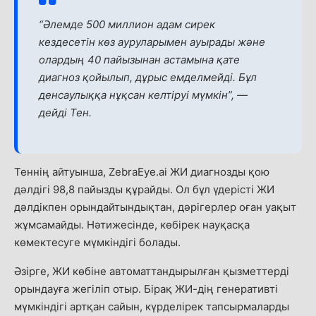
“Әлемде 500 миллион адам сирек
кездесетін көз ауруларымен ауырады және
олардың 40 пайызынан астамына қате
диагноз қойылып, дұрыс емделмейді. Бұл
денсаулыққа нұқсан келтіруі мүмкін”, —
дейді Тен.
Теннің айтуынша, ZebraEye.ai ЖИ диагнозды қою
дәлдігі 98,8 пайызды құрайды. Ол бұл үдерісті ЖИ
дәлдікпен орындайтындықтан, дәрігерлер оған уақыт
жұмсамайды. Нәтижесінде, көбірек науқасқа
көмектесуге мүмкіндігі болады.
Әзірге, ЖИ көбіне автоматтандырылған қызметтерді
орындауға жегіліп отыр. Бірақ ЖИ-дің генеративті
мүмкіндігі артқан сайын, күрделірек тапсырмаларды