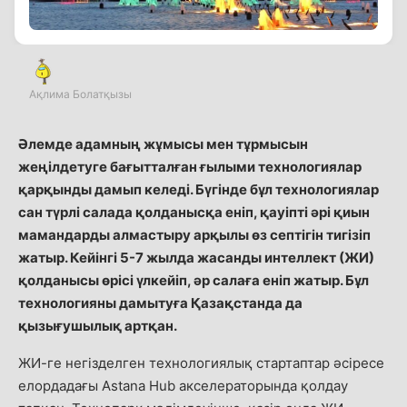
Ақлима Болатқызы
Әлемде адамның жұмысы мен тұрмысын
жеңілдетуге бағытталған ғылыми технологиялар
қарқынды дамып келеді. Бүгінде бұл технологиялар
сан түрлі салада қолданысқа еніп, қауіпті әрі қиын
мамандарды алмастыру арқылы өз септігін тигізіп
жатыр. Кейінгі 5-7 жылда жасанды интеллект (ЖИ)
қолданысы өрісі үлкейіп, әр салаға еніп жатыр. Бұл
технологияны дамытуға Қазақстанда да
қызығушылық артқан.
ЖИ-ге негізделген технологиялық стартаптар әсіресе
елордадағы Astana Hub акселераторында қолдау