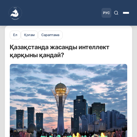
РУС
Ел
Қоғам
Сараптама
Қазақстанда жасанды интеллект
қарқыны қандай?