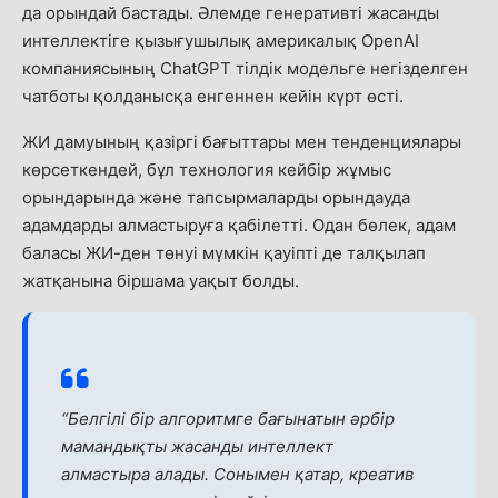
да орындай бастады. Әлемде генеративті жасанды
интеллектіге қызығушылық америкалық OpenAI
компаниясының ChatGPT тілдік модельге негізделген
чатботы қолданысқа енгеннен кейін күрт өсті.
ЖИ дамуының қазіргі бағыттары мен тенденциялары
көрсеткендей, бұл технология кейбір жұмыс
орындарында және тапсырмаларды орындауда
адамдарды алмастыруға қабілетті. Одан бөлек, адам
баласы ЖИ-ден төнуі мүмкін қауіпті де талқылап
жатқанына біршама уақыт болды.
“Белгілі бір алгоритмге бағынатын әрбір
мамандықты жасанды интеллект
алмастыра алады. Сонымен қатар, креатив