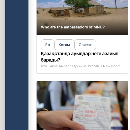
Who are the ambassadors of MNU?
Ел
Қоғам
Саясат
Қазақстанда ауылдар неге азайып
барады?
Кто Такие Амбассадоры МНУ? MNU Newsroom