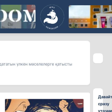
дататын үлкен мәселелерге қатысты
Давай
сразу
уточн