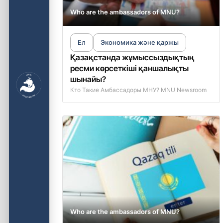
Who are the ambassadors of MNU?
Ел
Экономика және қаржы
Қазақстанда жұмыссыздықтың
ресми көрсеткіші қаншалықты
шынайы?
Кто Такие Амбассадоры МНУ? MNU Newsroom
Who are the ambassadors of MNU?