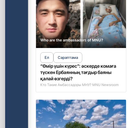
Who are the ambassadors of MNU?
Ел
Сараптама
“Өмір үшін күрес”: әскерде комаға
түскен Ербаянның тағдыр баяны
қалай өзгерді?
Кто Такие Амбассадоры МНУ? MNU Newsroom