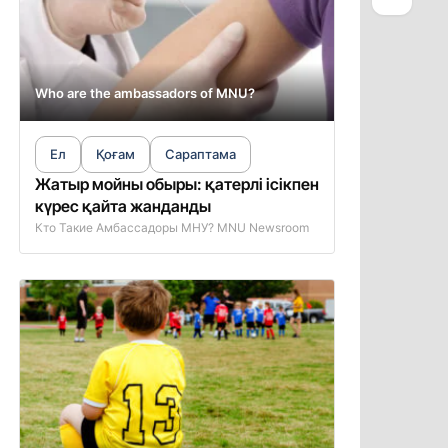
Who are the ambassadors of MNU?
Ел
Қоғам
Сараптама
Жатыр мойны обыры: қатерлі ісікпен
күрес қайта жанданды
Кто Такие Амбассадоры МНУ? MNU Newsroom