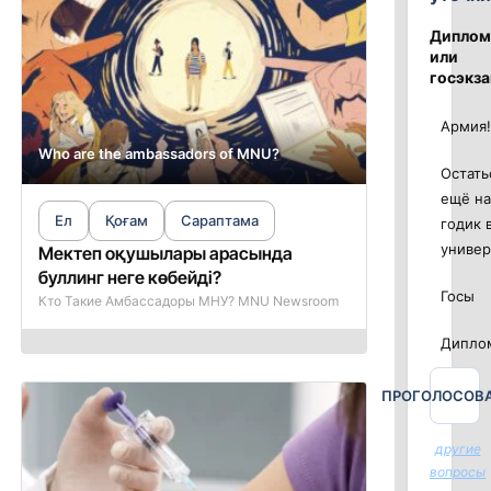
Диплом
или
госэкз
Армия!
Who are the ambassadors of MNU?
Остать
ещё на
Ел
Қоғам
Сараптама
годик 
униве
Мектеп оқушылары арасында
буллинг неге көбейді?
Госы
Кто Такие Амбассадоры МНУ? MNU Newsroom
Дипло
ПРОГОЛОСОВ
другие
вопросы