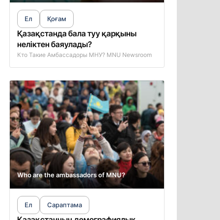
Ел
Қоғам
Қазақстанда бала туу қарқыны
неліктен баяулады?
Кто Такие Амбассадоры МНУ? MNU Newsroom
Who are the ambassadors of MNU?
Ел
Сараптама
Қазақстанның демографиялық