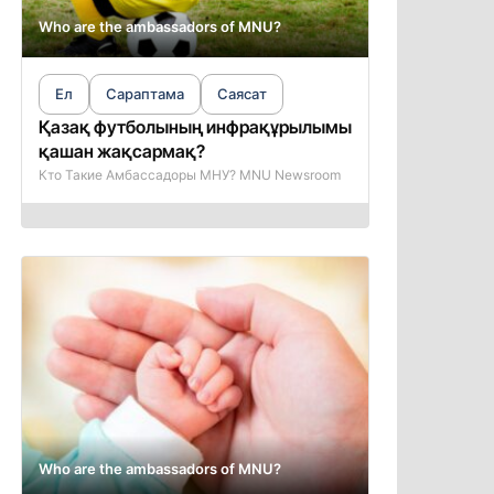
Who are the ambassadors of MNU?
Ел
Сараптама
Саясат
Қазақ футболының инфрақұрылымы
қашан жақсармақ?
Кто Такие Амбассадоры МНУ? MNU Newsroom
Who are the ambassadors of MNU?