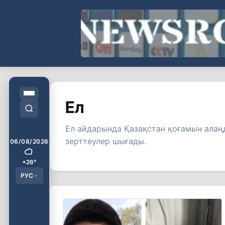
Ел
Ел айдарында Қазақстан қоғамын алаң
зерттеулер шығады.
06/08/2026
+26°
РУС