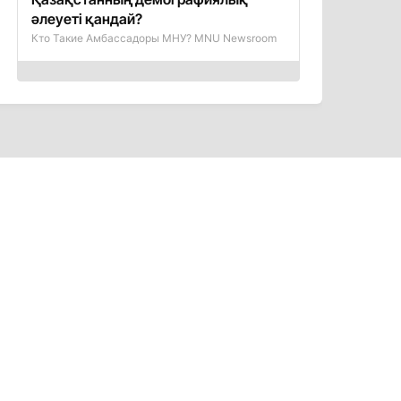
әлеуеті қандай?
Кто Такие Амбассадоры МНУ? MNU Newsroom