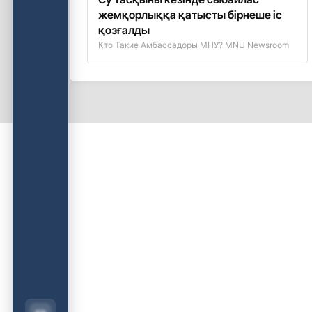
жемқорлыққа қатысты бірнеше іс
қозғалды
Кто Такие Амбассадоры МНУ? MNU Newsroom