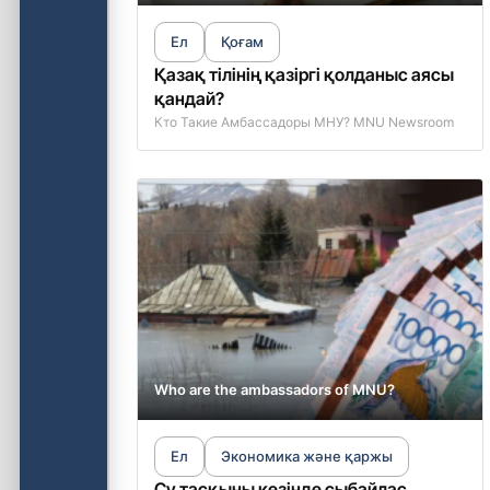
Ел
Қоғам
Қазақ тілінің қазіргі қолданыс аясы
қандай?
Кто Такие Амбассадоры МНУ? MNU Newsroom
Who are the ambassadors of MNU?
Ел
Экономика және қаржы
Су тасқыны кезінде сыбайлас