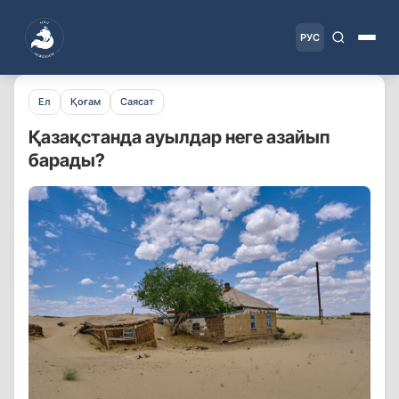
РУС
Ел
Қоғам
Саясат
Қазақстанда ауылдар неге азайып
барады?