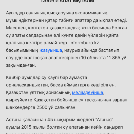
ТАБИҒИ АПАТ ЫҚПАЛЫ
Ауылдар санының қысқаруына экономикалық
мүмкіндіктермен қатар табиғи апаттар да ықпал етеді.
Мәселен, көптеген қазақстандық жыл басында болған
су апаты салдарынан әлі күнге дейін үйлерін қайта
қалпына келтіре алмай жүр. Informburo.kz
басылымының
жазуынша
, наурыз айында басталып,
сәуірде жалғасқан апат кесірінен 10 облыста 11 865 үй
зақымданған.
Кейбір ауылдар су қаупі бар аумақта
орналасқандықтан, басқа аймақтарға көшірілген.
Қазақстан ұлттық арнасының
мәлімдеуінше
,
қыркүйекте Қазақстан бойынша су тасқынынан зардап
шеккендерге 2500 үй салынған.
Астана қаласынан 45 шақырым жердегі “Ағанас”
ауылы 2015 жылы болған су апатынан кейін қаңырап