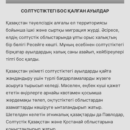
СОЛТҮСТІКТЕГІ БОС ҚАЛҒАН АУЫЛДАР
Қазақстан тәуелсіздік алғалы ел территориясы
бойынша ішкі және сыртқы миграция жүрді. Әсіресе,
елдің солтүстік облыстарында ұлты орыс халықтың
бір бөлігі Ресейге көшті. Мұның есебінен солтүстіктегі
бірқатар ауылдардың халық саны азайып, кейбіреулері
тіпті бос қалды.
Қазақстан үкіметі солтүстіктегі ауылдарды қайта
жандандыру үшін түрлі бағдарламаларды жүзеге
асыруға тырысып келеді. Мәселен, еңбек күші қажет
ететін өңірлерге арнайы квотамен қосымша
жәрдемақы төлеп, оңтүстіктегі облыстардан
азаматтарды көшіруге ынталандырып жатыр.
Шетелден келетін этникалық қазақтарды да Павлодар,
Солтүстік Қазақстан және Қостанай облыстарына
қоныстандырып жатыр.