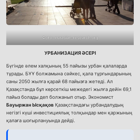
Фото: eurasian-research.org
УРБАНИЗАЦИЯ ӘСЕРІ
Бүгінде әлем халқының 55 пайызы урбан қалаларда
тұрады. БҰҰ болжамына сәйкес, қала тұрғындарының
саны 2050 жылға қарай 68 пайызға жетеді. Ал
Қазақстанда бұл көрсеткіш межедегі жылға дейін 69,1
пайыз болады деп болжанып отыр. Экономист
Бауыржан Ысқақов
Қазақстандағы урбандалудың
негізгі күші инвестициялық толқындар мен қаржының
қалаға шоғырлануында дейді.