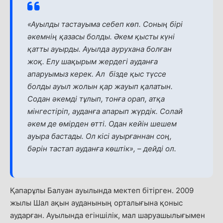
«Ауылды тастауыма себеп көп. Соның бірі
әкемнің қазасы болды. Әкем қысты күні
қатты ауырды. Ауылда аурухана болған
жоқ. Елу шақырым жердегі ауданға
апаруымыз керек. Ал бізде қыс түссе
болды ауыл жолын қар жауып қалатын.
Содан әкемді тұлып, тонға орап, атқа
мінгестіріп, ауданға апарып жүрдік. Солай
әкем де өмірден өтті. Одан кейін шешем
ауыра бастады. Ол кісі ауырғаннан соң,
бәрін тастап ауданға көштік»,
–
дейді ол.
Қапарұлы Балуан ауылында мектеп бітірген. 2009
жылы Шал ақын ауданының орталығына қоныс
аударған. Ауылында егіншілік, мал шаруашылығымен