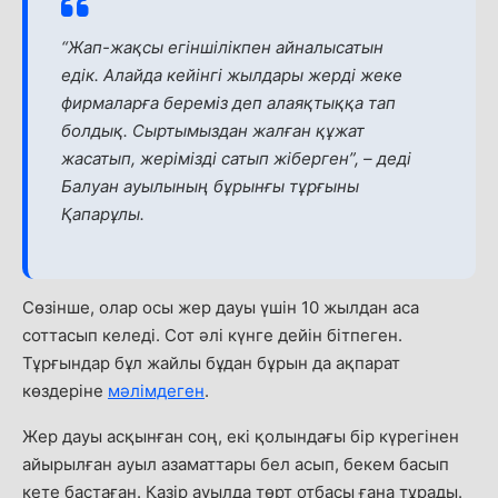
“Жап-жақсы егіншілікпен айналысатын
едік. Алайда кейінгі жылдары жерді жеке
фирмаларға береміз деп алаяқтыққа тап
болдық. Сыртымыздан жалған құжат
жасатып, жерімізді сатып жіберген”,
–
деді
Балуан ауылының бұрынғы тұрғыны
Қапарұлы.
Сөзінше, олар осы жер дауы үшін 10 жылдан аса
соттасып келеді. Сот әлі күнге дейін бітпеген.
Тұрғындар бұл жайлы бұдан бұрын да ақпарат
көздеріне
мәлімдеген
.
Жер дауы асқынған соң, екі қолындағы бір күрегінен
айырылған ауыл азаматтары бел асып, бекем басып
кете бастаған. Қазір ауылда төрт отбасы ғана тұрады.