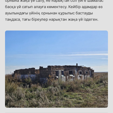
орнына жаңа үй салу, не нарықтан сол үйге шамалас
басқа үй сатып алауға көмектесу. Кейбір адамдар өз
ауылындағы үйінің орнынан құрылыс бастауды
таңдаса, тағы біреулер нарықтан жаңа үй іздеген.