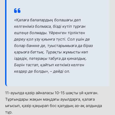
«Қалаға балалардың болашағы деп
келгеніміз болмаса, бізді күтіп тұрған
ештеңе болмады. Үйренген тірліктен
дереу қол үзу қиынға түсті. Сол үшін де
болар банкке де, туыстарымызға да біраз
қарызға баттық. Тұрақты жұмысты көп
іздедік, пәтерақы табуға да қиналдық.
Бәрін тастап, қайтып кеткіміз келген
кездер де болды»,
–
дейді ол.
11-ауылда қазір айналасы 10-15 шақты үй қалған.
Тұрғындары жақын маңдағы ауылдарға, қалаға
ығысып, қазір қаңырап бос қалудың аз-ақ алдында
тұр.