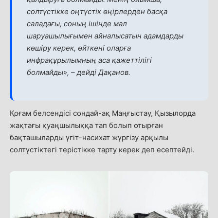
солтүстікке оңтүстік өңірлерден басқа
саладағы, соның ішінде мал
шаруашылығымен айналысатын адамдарды
көшіру керек, өйткені оларға
инфрақұрылымның аса қажеттілігі
болмайды»,
–
дейді Дақанов.
Қоғам белсендісі сондай-ақ Маңғыстау, Қызылорда
жақтағы қуаңшылыққа тап болып отырған
бақташыларды үгіт-насихат жүргізу арқылы
солтүстіктегі терістікке тарту керек деп есептейді.