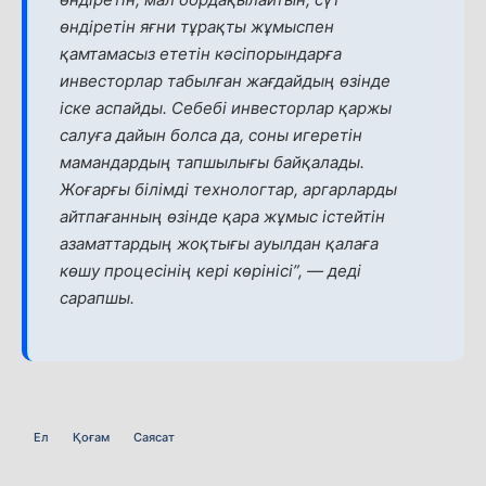
өндіретін яғни тұрақты жұмыспен
қамтамасыз ететін кәсіпорындарға
инвесторлар табылған жағдайдың өзінде
іске аспайды. Себебі инвесторлар қаржы
салуға дайын болса да, соны игеретін
мамандардың тапшылығы байқалады.
Жоғарғы білімді технологтар, аргарларды
айтпағанның өзінде қара жұмыс істейтін
азаматтардың жоқтығы ауылдан қалаға
көшу процесінің кері көрінісі”, — деді
сарапшы.
Ел
Қоғам
Саясат