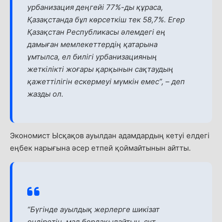
урбанизация деңгейі 77%-ды құраса,
Қазақстанда бұл көрсеткіш тек 58,7%. Егер
Қазақстан Республикасы әлемдегі ең
дамыған мемлекеттердің қатарына
ұмтылса, ел билігі урбанизацияның
жеткілікті жоғары қарқынын сақтаудың
қажеттілігін ескермеуі мүмкін емес”,
–
деп
жазды ол.
Экономист Ысқақов ауылдан адамдардың кетуі елдегі
еңбек нарығына әсер етпей қоймайтынын айтты.
“Бүгінде ауылдық жерлерге шикізат
өндіретін, мал бордақылайтын, сүт