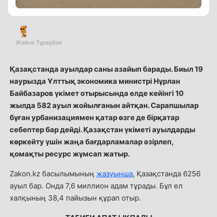
Жайна Тұрарбек
Қазақстанда ауылдар саны азайып барады. Биыл 19
наурызда Ұлттық экономика министрі Нұрлан
Байбазаров үкімет отырысында елде кейінгі 10
жылда 582 ауыл жойылғанын айтқан. Сарапшылар
бұған урбанизациямен қатар өзге де бірқатар
себептер бар дейді. Қазақстан үкіметі ауылдарды
көркейту үшін жаңа бағдарламалар әзірлеп,
қомақты ресурс жұмсап жатыр.
Zakon.kz басылымының
жазуынша
, Қазақстанда 6256
ауыл бар. Онда 7,6 миллион адам тұрады. Бұл ел
халқының 38,4 пайызын құрап отыр.