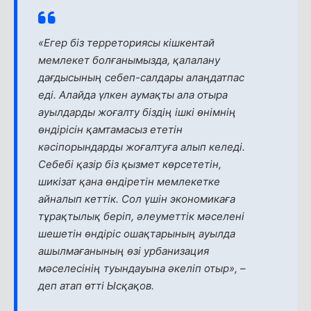
«Егер біз терреториясы кішкентай
мемлекет болғанымызда, қалалану
дағдысының себеп-салдары алаңдатпас
еді. Алайда үлкен аумақты ала отыра
ауылдарды жоғалту біздің ішкі өнімнің
өндірісін қамтамасыз ететін
кәсіпорындарды жоғалтуға алып келеді.
Себебі қазір біз қызмет көрсететін,
шикізат қана өндіретін мемлекетке
айналып кеттік. Сол үшін экономикаға
тұрақтылық беріп, әлеуметтік мәселені
шешетін өндіріс ошақтарының ауылда
ашылмағанының өзі урбанизация
мәселесінің туындауына әкеліп отыр»,
–
деп атап өтті Ысқақов.