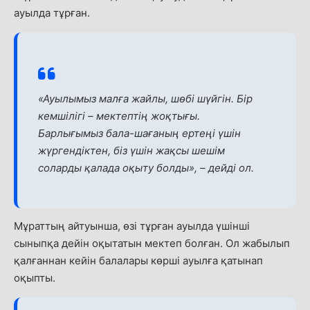
ауылда тұрған.
«Ауылымыз малға жайлы, шөбі шүйгін. Бір
кемшілігі
–
мектептің жоқтығы.
Барлығымыз бала-шағаның ертеңі үшін
жүргендіктен, біз үшін жақсы шешім
соларды қалада оқыту болды»,
–
дейді ол.
Мұраттың айтуынша, өзі тұрған ауылда үшінші
сыныпқа дейін оқытатын мектеп болған. Ол жабылып
қалғаннан кейін балалары көрші ауылға қатынап
оқыпты.