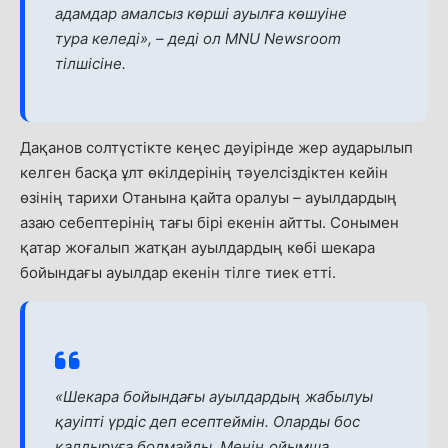
адамдар амалсыз көрші ауылға көшуіне
тура келеді»,
–
деді ол MNU Newsroom
тілшісіне.
Дақанов солтүстікте кеңес дәуірінде жер аударылып
келген басқа ұлт өкілдерінің тәуелсіздіктен кейін
өзінің тарихи Отанына қайта оралуы
–
ауылдардың
азаю себептерінің тағы бірі екенін айтты. Сонымен
қатар жоғалып жатқан ауылдардың көбі шекара
бойындағы ауылдар екенін тілге тиек етті.
«Шекара бойындағы ауылдардың жабылуы
қауіпті үрдіс деп есептеймін. Оларды бос
қалдыруға болмайды. Менің ойымша,