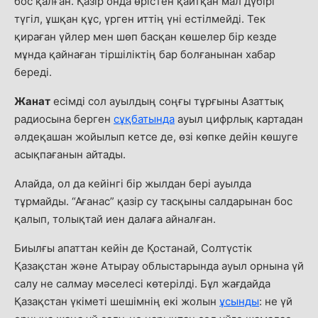
бос қалған. Қазір онда өрістен қайтқан мал дүбірі
түгіл, ұшқан құс, үрген иттің үні естілмейді. Тек
қираған үйлер мен шөп басқан көшелер бір кезде
мұнда қайнаған тіршіліктің бар болғанынан хабар
береді.
Жанат
есімді сол ауылдың соңғы тұрғыны Азаттық
радиосына берген
сұқбатында
ауыл цифрлық картадан
әлдеқашан жойылып кетсе де, өзі көпке дейін көшуге
асықпағанын айтады.
Алайда, ол да кейінгі бір жылдан бері ауылда
тұрмайды. “Ағанас” қазір су тасқыны салдарынан бос
қалып, толықтай иен далаға айналған.
Биылғы апаттан кейін де Қостанай, Солтүстік
Қазақстан және Атырау облыстарында ауыл орнына үй
салу не салмау мәселесі көтерілді. Бұл жағдайда
Қазақстан үкіметі шешімнің екі жолын
ұсынды
: не үй