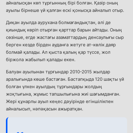
айналысқан көп тұрғынның бірі болған. Қазір оның
ауылы бірнеше үй қалған ескі қонысқа айналып отыр.
Диқан ауылда аурухана болмағандықтан, әлі де
қиындық көріп отырған қарттар барын айтады. Оның
сөзінше, егде жастағы азаматтардың денсаулығы сыр
берген кезде бірден ауданға жетуге ат-көлік даяр
болмай қалады. Ал қыста қалың қар түссе, жол
біржола жабылып қалады екен.
Балуан ауылынан тұрғындар 2010-2015 жылдар
аралығында көше бастаған. Бастапқыда 120 шақты үй
болған үлкен ауылдың тұрғындары жолдың
жоқтығына, жұмыс тапшылығына жиі шағымданған.
Жері құнарлы ауыл кеңес дәуірінде егіншілікпен
айналысып, нәпәқасын ажыратқан.