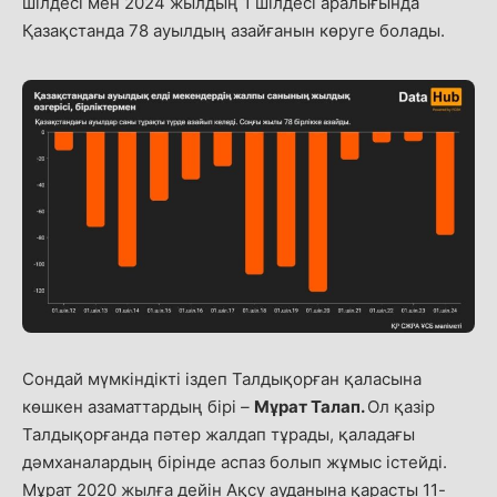
шілдесі мен 2024 жылдың 1 шілдесі аралығында
Қазақстанда 78 ауылдың азайғанын көруге болады.
Сондай мүмкіндікті іздеп Талдықорған қаласына
көшкен азаматтардың бірі
–
Мұрат Талап.
Ол қазір
Талдықорғанда пәтер жалдап тұрады, қаладағы
дәмханалардың бірінде аспаз болып жұмыс істейді.
Мұрат 2020 жылға дейін Ақсу ауданына қарасты 11-