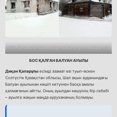
СҚО. Балуан ауылының қазіргі жағдайы. Фото: halyq-uni.kz
БОС ҚАЛҒАН БАЛУАН АУЫЛЫ
Диқан Қапарұлы
есімді азамат өзі туып-өскен
Солтүстік Қазақстан облысы, Шал ақын ауданындағы
Балуан ауылынан көшіп кетуінен басқа амалы
қалмағанын айтты. Оның ауылдан көшуінің бір себебі
–
ауылға жақын маңда аурухананың болмауы.