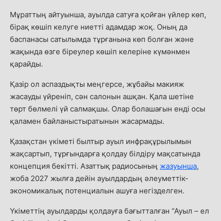
Мұраттың айтуынша, ауылда сатуға қойған үйлер көп,
бірақ көшіп келуге ниетті адамдар жоқ. Оның да
баспанасы сатылымда тұрғанына көп болған және
жақында өзге біреулер көшіп келеріне күмәнмен
қарайды.
Қазір ол аспаздықты меңгерсе, жұбайы макияж
жасауды үйреніп, сән салонын ашқан. Қала шетіне
төрт бөлмелі үй салмақшы. Олар болашағын енді осы
қаламен байланыстыратынын жасармады.
Қазақстан үкіметі былтыр ауыл инфрақұрылымын
жақсартып, тұрғындарға қолдау білдіру мақсатында
концепция бекітті. Азаттық радиосының
жазуынша
,
жоба 2027 жылға дейін ауылдардың әлеуметтік-
экономикалық потенциалын ашуға негізделген.
Үкіметтің ауылдарды қолдауға бағытталған “Ауыл
–
ел