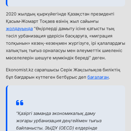
2020 жылдың қыркүйегінде Қазақстан президенті
Қасым-Жомарт Тоқаев өзінің жыл сайынғы
жолдауында
“Өңірлерді дамыту ісіне қатысты тың
тәсіл урбанизация үдерісін басқаруға, «миграция
толқынын» кезең-кезеңмен жүргізуге, ірі қалалардағы
халықтың ты­ғыз орналасуы мен әлеуметтік шиеленіс
мәселелерін шешуге мүмкіндік береді” деген.
Ekonomist.kz сарапшысы Серік Жақсылықов биліктің
бұл бағдарын күтпеген бетбұрыс деп
бағалаған
.
“Қазіргі заманда экономикалық даму
жоғары урбанизация деңгейімен тығыз
байланысты. ЭЫДҰ (OECD) елдерінде