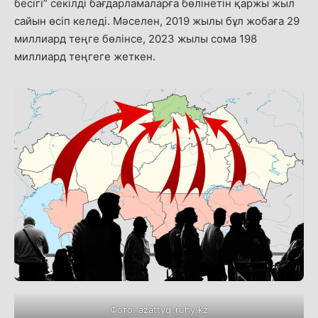
бесігі” секілді бағдарламаларға бөлінетін қаржы жыл
сайын өсіп келеді. Мәселен, 2019 жылы бұл жобаға 29
миллиард теңге бөлінсе, 2023 жылы сома 198
миллиард теңгеге жеткен.
Фото: azattyq-ruhy.kz