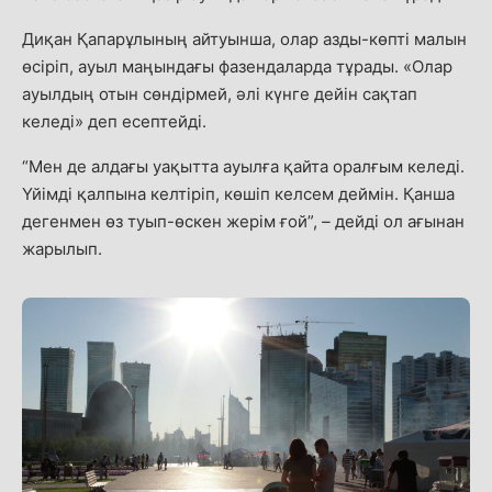
Диқан Қапарұлының айтуынша, олар азды-көпті малын
өсіріп, ауыл маңындағы фазендаларда тұрады. «Олар
ауылдың отын сөндірмей, әлі күнге дейін сақтап
келеді» деп есептейді.
“Мен де алдағы уақытта ауылға қайта оралғым келеді.
Үйімді қалпына келтіріп, көшіп келсем деймін. Қанша
дегенмен өз туып-өскен жерім ғой”,
–
дейді ол ағынан
жарылып.