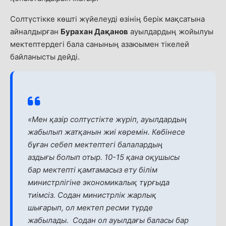
Солтүстікке көшті жүйелеуді өзінің берік мақсатына
айналдырған
Бурахан Дақанов
ауылдардың жойылуы
мектептердегі бала санының азаюымен тікелей
байланысты дейді.
«Мен қазір солтүстікте жүріп, ауылдардың
жабылып жатқанын жиі көремін. Көбінесе
бұған себеп мектептегі балалардың
аздығы болып отыр. 10-15 қана оқушысы
бар мектепті қамтамасыз ету білім
министрлігіне экономикалық тұрғыда
тиімсіз. Содан министрлік жарлық
шығарып, ол мектеп ресми түрде
жабылады. Содан ол ауылдағы баласы бар