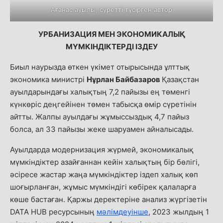
Ағанас ауылы, суретті түсірген автор
УРБАНИЗАЦИЯ МЕН ЭКОНОМИКАЛЫҚ
МҮМКІНДІКТЕРДІ ІЗДЕУ
Биыл наурызда өткен үкімет отырысында ұлттық
экономика министрі
Нұрлан Байбазаров
Қазақстан
ауылдарындағы халықтың 7,2 пайызы ең төменгі
күнкөріс деңгейінен төмен табысқа өмір сүретінін
айтты. Жалпы ауылдағы жұмыссыздық 4,7 пайыз
болса, ал 33 пайызы жеке шаруамен айналысады.
Ауылдарда модернизация жүрмей, экономикалық
мүмкіндіктер азайғаннан кейін халықтың бір бөлігі,
әсіресе жастар жаңа мүмкіндіктер іздеп халық көп
шоғырланған, жұмыс мүмкіндігі көбірек қалаларға
көше бастаған. Қаржы деректеріне анализ жүргізетін
DATA HUB ресурсының
мәлімдеуінше
, 2023 жылдың 1