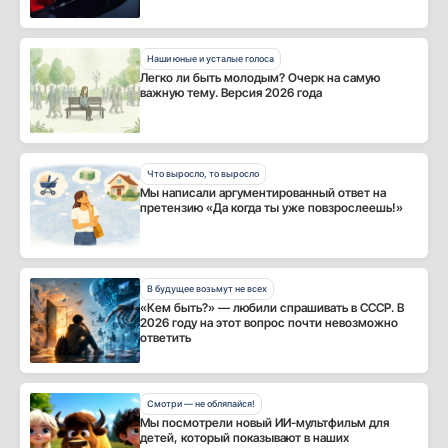
Наши юные и усталые голоса
Легко ли быть молодым? Очерк на самую
важную тему. Версия 2026 года
Что выросло, то выросло
Мы написали аргументированный ответ на
претензию «Да когда ты уже повзрослеешь!»
В будущее возьмут не всех
«Кем быть?» — любили спрашивать в СССР. В
2026 году на этот вопрос почти невозможно
ответить
Смотри — не обляпайся!
Мы посмотрели новый ИИ-мультфильм для
детей, который показывают в наших