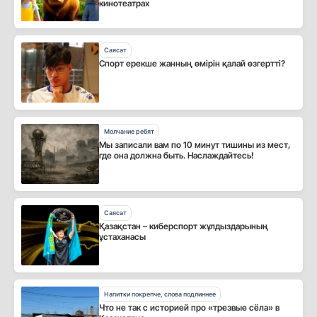
кинотеатрах
Саясат
Спорт ерекше жанның өмірін қалай өзгертті?
Молчание ребят
Мы записали вам по 10 минут тишины из мест,
где она должна быть. Наслаждайтесь!
Саясат
Қазақстан – киберспорт жұлдыздарының
ұстаханасы
Напитки покрепче, слова подлиннее
Что не так с историей про «трезвые сёла» в