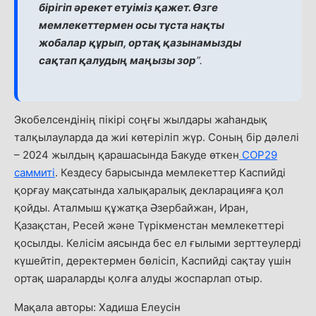
бірігіп әрекет етуіміз қажет. Өзге
мемлекеттермен осы тұста нақты
жобалар құрып, ортақ қазынамызды
сақтап қалудың маңызы зор
”.
Экобелсендінің пікірі соңғы жылдары жаһандық
талқылауларда да жиі көтеріліп жүр. Соның бір дәлелі
– 2024 жылдың қарашасында Бакуде өткен
COP29
саммиті
. Кездесу барысында мемлекеттер Каспийді
қорғау мақсатында халықаралық декларацияға қол
қойды. Аталмыш құжатқа Әзербайжан, Иран,
Қазақстан, Ресей және Түрікменстан мемлекеттері
қосылды. Келісім аясында бес ел ғылыми зерттеулерді
күшейтіп, деректермен бөлісіп, Каспийді сақтау үшін
ортақ шараларды қолға алуды жоспарлап отыр.
Мақала авторы: Хадиша Елеусін