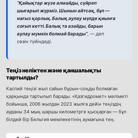
“Қайықтар жүзе алмайды, сүйреп
шығарып жүрміз. Шынын айтсақ, бұл —
нағыз қорлық. Балық аулау мүлде қиынға
соғып кетті. Балық та азайды, барын
аулау мүмкін болмай барады”
, — деп
сөзін түйіндеді.
Теңіз неліктен және қаншалықты
тартылды?
Каспий теңізі жыл сайын бұрын-соңды болмаған
қарқында тартылып барады. «Қазгидромет» мәліметі
бойынша, 2006 жылдан 2023 жылға дейін теңіздің
ауданы 34 мың шаршы километрге қысқарған — бұл
білдей бір Бельгия мемлекетінің аумағына тең.