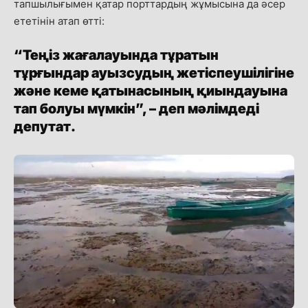
тапшылығымен қатар порттардың жұмысына да әсер
ететінін атап өтті:
“Теңіз жағалауында тұратын
тұрғындар ауызсудың жетіспеушілігіне
және кеме қатынасының қиындауына
тап болуы мүмкін”, – деп мәлімдеді
депутат.