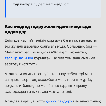
тартылуда
”-, деп мәлімдеді ол.
Каспийді құтқару жолындағы маңызды
қадамдар
Елімізде Каспий теңізін қорғауға бағытталған нақты
әрі жүйелі шаралар қолға алынуда. Солардың бірі —
Мемлекет басшысы Қасым-Жомарт Тоқаевтың
тапсырмасымен
құрылған Каспий теңізінің ғылыми-
зерттеу институты.
Аталған институт теңіздің тартылу себептері мен
салдарын зерттеп, экожүйеге мониторинг жүргізу
арқылы итбалықтар мен балықтардың қырылу
факторларын анықтауды мақсат етеді.
Алайда қазіргі уақытта
қаржыландыру
мәселесі толық