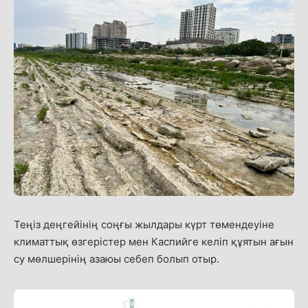
Теңіз деңгейінің соңғы жылдары күрт төмендеуіне
климаттық өзгерістер мен Каспийге келіп құятын ағын
су мөлшерінің азаюы себеп болып отыр.