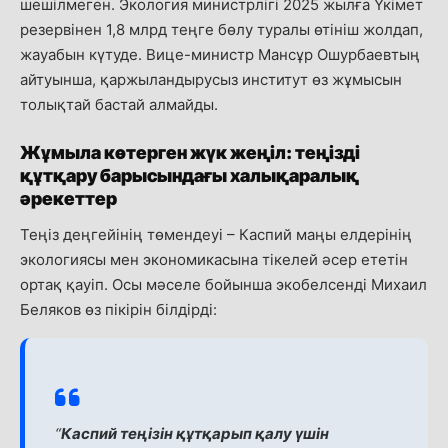
шешілмеген. Экология министрлігі 2025 жылға Үкімет
резервінен 1,8 млрд теңге бөлу туралы өтініш жолдап,
жауабын күтуде. Вице-министр Мансұр Ошурбаевтың
айтуынша, қаржыландырусыз институт өз жұмысын
толықтай бастай алмайды.
Жұмыла көтерген жүк жеңіл: теңізді
құтқару барысындағы халықаралық
әрекеттер
Теңіз деңгейінің төмендеуі – Каспий маңы елдерінің
экологиясы мен экономикасына тікелей әсер ететін
ортақ қауіп. Осы мәселе бойынша экобелсенді Михаил
Беляков өз пікірін білдірді:
“
Каспий теңізін құтқарып қалу үшін