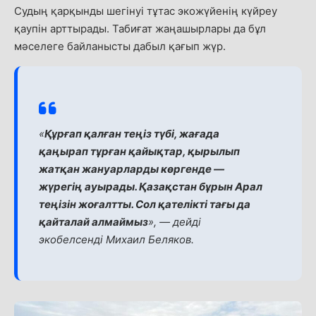
Судың қарқынды шегінуі тұтас экожүйенің күйреу
қаупін арттырады. Табиғат жаңашырлары да бұл
мәселеге байланысты дабыл қағып жүр.
«
Құрғап қалған теңіз түбі, жағада
қаңырап тұрған қайықтар, қырылып
жатқан жануарларды көргенде —
жүрегің ауырады. Қазақстан бұрын Арал
теңізін жоғалтты. Сол қателікті тағы да
қайталай алмаймыз
», — дейді
экобелсенді Михаил Беляков.