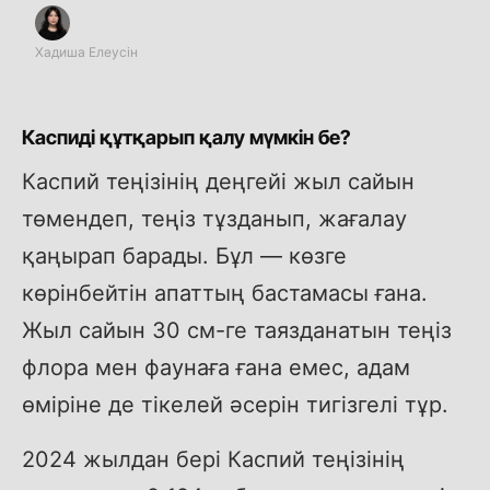
Хадиша Елеусін
Каспиді құтқарып қалу мүмкін бе?
Каспий теңізінің деңгейі жыл сайын
төмендеп, теңіз тұзданып, жағалау
қаңырап барады. Бұл — көзге
көрінбейтін апаттың бастамасы ғана.
Жыл сайын 30 см-ге таязданатын теңіз
флора мен фаунаға ғана емес, адам
өміріне де тікелей әсерін тигізгелі тұр.
2024 жылдан бері Каспий теңізінің