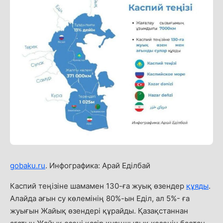
gobaku.ru
. Инфографика: Арай Еділбай
Каспий теңізіне шамамен 130-ға жуық өзендер
құяды
.
Алайда ағын су көлемінің 80%-ын Еділ, ал 5%- ға
жуығын Жайық өзендері құрайды. Қазақстаннан