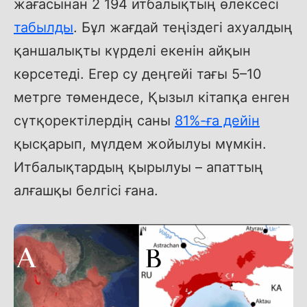
жағасынан 2 194 итбалықтың өлексесі
табылды
. Бұл жағдай теңіздегі ахуалдың
қаншалықты күрделі екенін айқын
көрсетеді. Егер су деңгейі тағы 5–10
метрге төмендесе, Қызыл кітапқа енген
сүтқоректілердің саны
81%-ға дейін
қысқарып, мүлдем жойылуы мүмкін.
Итбалықтардың қырылуы – апаттың
алғашқы белгісі ғана.