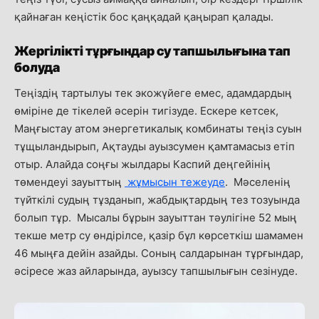
қайнаған кеңістік бос қаңқадай қаңырап қалады.
Жергілікті тұрғындар су тапшылығына тап
болуда
Теңіздің тартылуы тек экожүйеге емес, адамдардың
өміріне де тікелей әсерін тигізуде. Ескере кетсек,
Маңғыстау атом энергетикалық комбинаты теңіз суын
тұщыландырып, Ақтауды ауызсумен қамтамасыз етіп
отыр. Алайда соңғы жылдары Каспий деңгейінің
төмендеуі зауыттың
жұмысын тежеуде
. Мәселенің
түйткілі судың тұзданып, жабдықтардың тез тозуында
болып тұр. Мысалы бұрын зауыттан тәулігіне 52 мың
текше метр су өндірілсе, қазір бұл көрсеткіш шамамен
46 мыңға дейін азайды. Соның салдарынан тұрғындар,
әсіресе жаз айларында, ауызсу тапшылығын сезінуде.