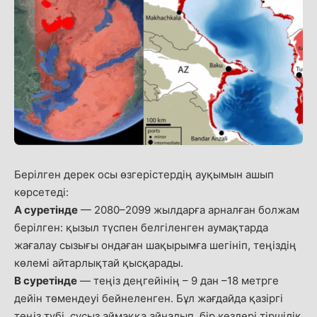
Берілген дерек осы өзгерістердің ауқымын ашып
көрсетеді:
А суретінде
— 2080–2099 жылдарға арналған болжам
берілген: қызыл түспен белгіленген аумақтарда
жағалау сызығы ондаған шақырымға шегініп, теңіздің
көлемі айтарлықтай қысқарады.
В суретінде
— теңіз деңгейінің – 9 дан –18 метрге
дейін төмендеуі бейнеленген. Бұл жағдайда қазіргі
теңіз түбі, сусыз аймаққа айналып, бір кездері тіршілік