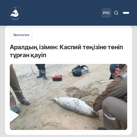
РУС
Экология
Аралдың ізімен: Каспий теңізіне төніп
тұрған қауіп