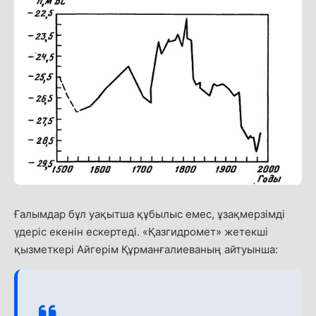
Ғалымдар бұл уақытша құбылыс емес, ұзақмерзімді
үдеріс екенін ескертеді. «Қазгидромет» жетекші
қызметкері Айгерім Құрманғалиеваның айтуынша: