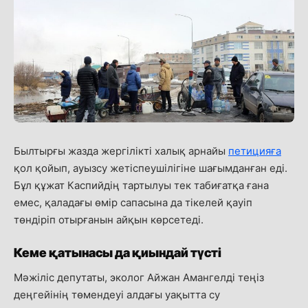
Былтырғы жазда жергілікті халық арнайы
петицияға
қол қойып, ауызсу жетіспеушілігіне шағымданған еді.
Бұл құжат Каспийдің тартылуы тек табиғатқа ғана
емес, қаладағы өмір сапасына да тікелей қауіп
төндіріп отырғанын айқын көрсетеді.
Кеме қатынасы да қиындай түсті
Мәжіліс депутаты, эколог Айжан Амангелді теңіз
деңгейінің төмендеуі алдағы уақытта су