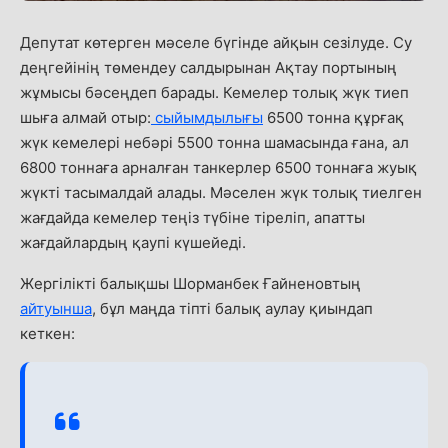
Депутат көтерген мәселе бүгінде айқын сезілуде. Су
деңгейінің төмендеу салдырынан Ақтау портының
жұмысы бәсеңдеп барады. Кемелер толық жүк тиеп
шыға алмай отыр:
сыйымдылығы
6500 тонна құрғақ
жүк кемелері небәрі 5500 тонна шамасында ғана, ал
6800 тоннаға арналған танкерлер 6500 тоннаға жуық
жүкті тасымалдай алады. Мәселен жүк толық тиелген
жағдайда кемелер теңіз түбіне тіреліп, апатты
жағдайлардың қаупі күшейеді.
Жергілікті балықшы Шорманбек Ғайненовтың
айтуынша
, бұл маңда тіпті балық аулау қиындап
кеткен: