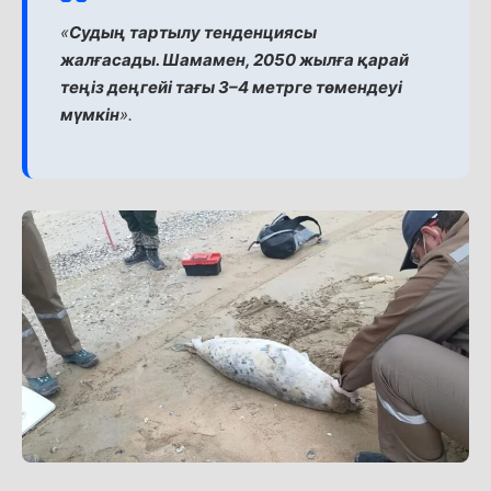
«
Судың тартылу тенденциясы
жалғасады. Шамамен, 2050 жылға қарай
теңіз деңгейі тағы 3–4 метрге төмендеуі
мүмкін
».