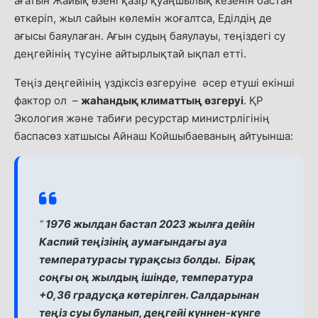
ағатын Жайық өзені қазір қуаңшылық кезенін бастан
өткеріп, жыл сайын көлемін жоғалтса, Еділдің де
ағысы баяулаған. Ағын судың баяулауы, теңіздегі су
деңгейінің түсуіне айтырлықтай ықпал етті.
Теңіз деңгейінің үздіксіз өзгеруіне әсер етуші екінші
фактор ол –
жаһандық климаттың өзгеруі
. ҚР
Экология және табиғи ресурстар министрлігінің
баспасөз хатшысы Айнаш Койшыбаеваның айтуынша:
“
1976 жылдан бастап 2023 жылға дейін
Каспий теңізінің аумағындағы ауа
температурасы тұрақсыз болды. Бірақ
соңғы оң жылдың ішінде, температура
+0,36 градусқа көтерілген. Салдарынан
теңіз суы буланып, деңгейі күннен-күнге