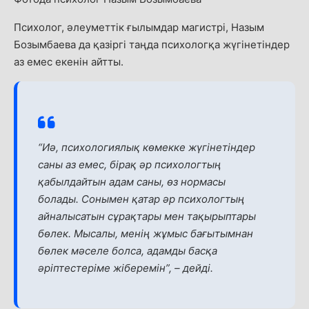
Психолог, әлеуметтік ғылымдар магистрі, Назым
Бозымбаева да қазіргі таңда психологқа жүгінетіндер
аз емес екенін айтты.
“Иә, психологиялық көмекке жүгінетіндер
саны аз емес, бірақ әр психологтың
қабылдайтын адам саны, өз нормасы
болады. Сонымен қатар әр психологтың
айналысатын сұрақтары мен тақырыптары
бөлек. Мысалы, менің жұмыс бағытымнан
бөлек мәселе болса, адамды басқа
әріптестеріме жіберемін”, –
дейді.