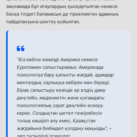
заңнамада бұл атаулардың қысқартылған немесе
басқа тілдегі баламасын да тіркелмеген адамның
пайдалануына шектеу қойылған.
“Біз көбіне өзімізді Америка немесе
Еуропамен салыстырамыз. Америкада
психологқа бару қалыпты жағдай, адамдар
менталдық саулыққа көбірек мән береді.
Бірақ салыстыру кезінде әр елдің даму
деңгейін, мәдениетін және қоғамдағы
психологиялық сауат деңгейін ескеру
керек. Сондықтан шетел тәжірибесін
толық көшіріп алу емес, Қазақстан
жағдайына бейімдеп қолдану маңызды”, –
деп түсіндірді психолог.