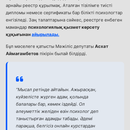
арнайы реестр құрылмақ. Аталған тізілімге тиісті
дипломы немесе сертификаты бар білікті психологтар
енгізіледі. Заң талаптарына сәйкес, реестрге енбеген
мамандар
психологиялық қызмет көрсету
құқығынан
айырылады.
Бұл мәселеге қатысты Мәжіліс депутаты
Асхат
Аймағамбетов
пікірін былай білдірді.
“Мысал ретінде айтайын. Ажырасқан,
күйзелісте жүрген адам, қолында
балалары бар, көмек іздейді. Ол
әлеуметтік желіден өзін психолог деп
таныстырған адамды табады. Әдемі
парақша, белгісіз онлайн курстардан