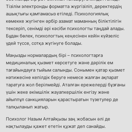
Тізілім электронды форматта жүргізіліп, деректердің
ашықтығы қамтамасыз етіледі. Психологиялық
көмекке жүгінген әрбір азамат маманның біліктілігін
тексеріп, сенімді әрі кәсіби психологты таңдай алады.
Бұдан бөлек, психологтың кеңесінен кейін күйзеліс
үдей түссе, сотқа жүгінуге болады.
Маңызды нормалардың бірі – психологтарға
медициналық қызмет көрсетуге және дәрілік ем
тағайындауға тыйым салынды. Сонымен қатар қызмет
нәтижесіне кепілдік беруге немесе жалған ақпарат
таратуға жол берілмейді. Аталған ережелерді бұзғаны
үшін жеке әкімшілік жауапкершілік енгізу және
айыппұл санкцияларын қарастыратын түзетулер де
талқыланып жатыр.
Психолог Назым Алтайқызы заң жобасын әлі де
нақтылауды қажет ететін құжат деп санайды.