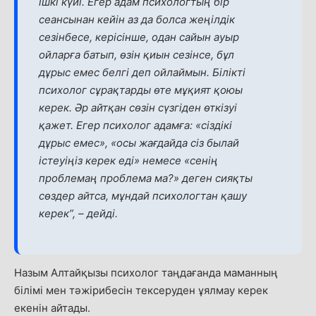
ішкі күйі. Егер адам психологтың бір
сеансынан кейін аз да болса жеңілдік
сезінбесе, керісінше, одан сайын ауыр
ойларға батып, өзін қиын сезінсе, бұл
дұрыс емес белгі деп ойлаймын. Білікті
психолог сұрақтарды өте мұқият қоюы
керек. Әр айтқан сөзін сүзгіден өткізуі
қажет. Егер психолог адамға: «сіздікі
дұрыс емес», «осы жағдайда сіз былай
істеуіңіз керек еді» немесе «сенің
проблемаң проблема ма?» деген сияқты
сөздер айтса, мұндай психологтан қашу
керек”, – дейді.
Назым Алтайқызы психолог таңдағанда маманның
білімі мен тәжірибесін тексеруден ұялмау керек
екенін айтады.