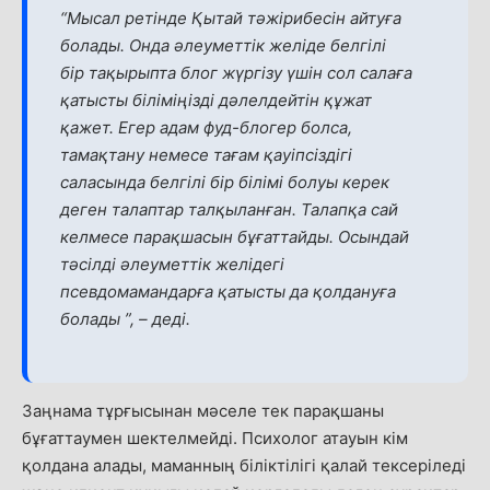
“
Мысал ретінде Қытай тәжірибесін айтуға
болады. Онда әлеуметтік желіде белгілі
бір тақырыпта блог жүргізу үшін сол салаға
қатысты біліміңізді дәлелдейтін құжат
қажет. Егер адам фуд-блогер болса,
тамақтану немесе тағам қауіпсіздігі
саласында белгілі бір білімі болуы керек
деген талаптар талқыланған. Талапқа сай
келмесе парақшасын бұғаттайды. Осындай
тәсілді әлеуметтік желідегі
псевдомамандарға қатысты да қолдануға
болады
”,
– деді.
Заңнама тұрғысынан мәселе тек парақшаны
бұғаттаумен шектелмейді. Психолог атауын кім
қолдана алады, маманның біліктілігі қалай тексеріледі