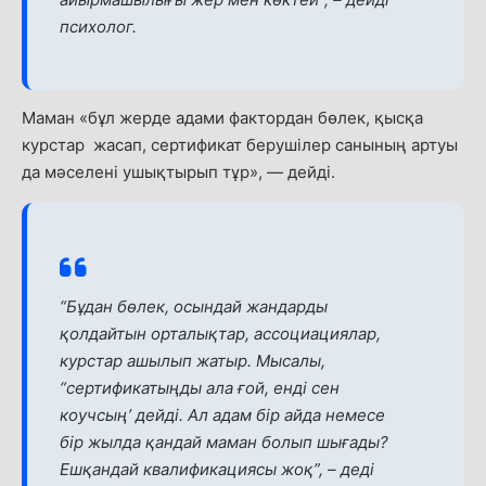
психолог.
Маман «бұл жерде адами фактордан бөлек, қысқа
курстар жасап, сертификат берушілер санының артуы
да мәселені ушықтырып тұр», — дейді.
“Бұдан бөлек, осындай жандарды
қолдайтын орталықтар, ассоциациялар,
курстар ашылып жатыр. Мысалы,
“сертификатыңды ала ғой, енді сен
коучсың’ дейді. Ал адам бір айда немесе
бір жылда қандай маман болып шығады?
Ешқандай квалификациясы жоқ”, –
деді