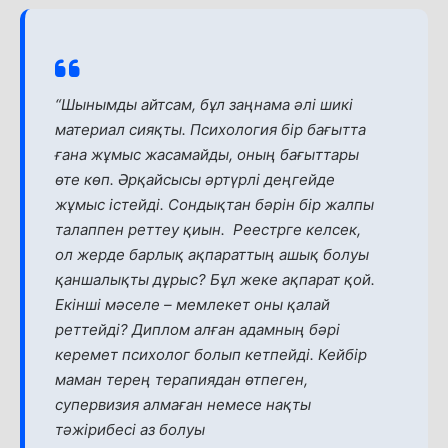
“Шынымды айтсам, бұл заңнама әлі шикі
материал сияқты. Психология бір бағытта
ғана жұмыс жасамайды, оның бағыттары
өте көп. Әрқайсысы әртүрлі деңгейде
жұмыс істейді. Сондықтан бәрін бір жалпы
талаппен реттеу қиын. Реестрге келсек,
ол жерде барлық ақпараттың ашық болуы
қаншалықты дұрыс? Бұл жеке ақпарат қой.
Екінші мәселе – мемлекет оны қалай
реттейді? Диплом алған адамның бәрі
керемет психолог болып кетпейді. Кейбір
маман терең терапиядан өтпеген,
супервизия алмаған немесе нақты
тәжірибесі аз болуы