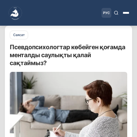
РУС
Саясат
Пcевдопсихологтар көбейген қоғамда
менталды саулықты қалай
сақтаймыз?