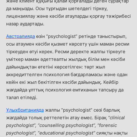
және клиент құқығы қалай қорғалады деген сұрақтар
да маңызды. Осы тұрғыдан шетелдегі тіркеу,
лицензиялау және кәсіби атауларды қорғау тәжірибесі
назар аудартады.
Австралияда
өзін “psychologist” ретінде таныстырып,
осы атаумен кәсіби қызмет көрсету үшін маман ресми
тіркеуден өтуі керек. Ресми деректе жалпы тіркеуге
үміткер маман әдеттеалты жылдық білім мен кәсіби
дайындықтан өтетіні көрсетілген: төрт жыл
аккредиттелген психология бағдарламасы және одан
кейін екі жыл бекітілген кәсіби дайындық. Кейбір
жағдайда ұлттық психология емтиханын тапсыру да
талап етіледі.
Ұлыхбританияда
жалпы “psychologist” сөзі барлық
жағдайда толық реттелетін атау емес. Бірақ
“clinical
psychologist”, “counselling psychologist”, “forensic
psychologist”, “educational psychologist”
сияқты нақты