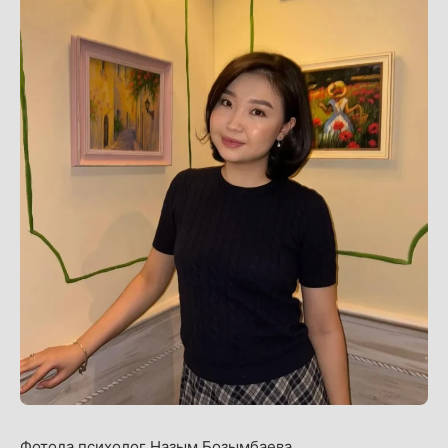
Фотода психолог Назым Бозымбаева