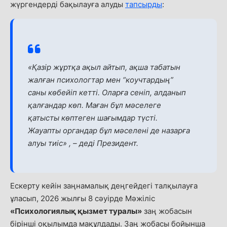
жүргендерді бақылауға алуды
тапсырды
:
«Қазір жұртқа ақыл айтып, ақша табатын
жалған психологтар мен “коучтардың”
саны көбейіп кетті. Оларға сеніп, алданып
қалғандар көп. Маған бұл мәселеге
қатысты көптеген шағымдар түсті.
Жауапты органдар бұл мәселені де назарға
алуы тиіс» , –
деді Президент.
Ескерту кейін заңнамалық деңгейдегі талқылауға
ұласып, 2026 жылғы 8 сәуірде Мәжіліс
«Психологиялық қызмет туралы»
заң жобасын
бірінші оқылымда мақұлдады. Заң жобасы бойынша