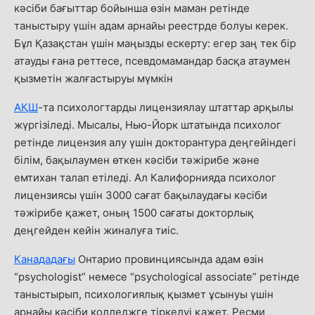
кәсіби бағыттар бойынша өзін маман ретінде
таныстыру үшін адам арнайы реестрде болуы керек.
Бұл Қазақстан үшін маңызды ескерту: егер заң тек бір
атауды ғана реттесе, псевдомамандар басқа атаумен
қызметін жалғастыруы мүмкін
АҚШ
-та психологтарды лицензиялау штаттар арқылы
жүргізіледі. Мысалы, Нью-Йорк штатында психолог
ретінде лицензия алу үшін докторантура деңгейіндегі
білім, бақылаумен өткен кәсіби тәжірибе және
емтихан талап етіледі. Ал Калифорнияда психолог
лицензиясы үшін 3000 сағат бақылаудағы кәсіби
тәжірибе қажет, оның 1500 сағаты докторлық
деңгейден кейін жиналуға тиіс.
Канададағы
Онтарио провинциясында адам өзін
“psychologist” немесе “psychological associate” ретінде
таныстырып, психологиялық қызмет ұсынуы үшін
арнайы кәсіби колледжге тіркелуі қажет. Ресми