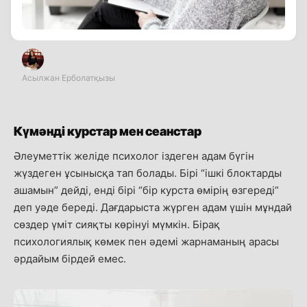
Асылжан Ерболатқызы
Күмәнді курстар мен сеанстар
Әлеуметтік желіде психолог іздеген адам бүгін
жүздеген ұсынысқа тап болады. Бірі “ішкі блоктарды
ашамын” дейді, енді бірі “бір курста өмірің өзгереді”
деп уәде береді. Дағдарыста жүрген адам үшін мұндай
сөздер үміт сияқты көрінуі мүмкін. Бірақ
психологиялық көмек пен әдемі жарнаманың арасы
әрдайым бірдей емес.