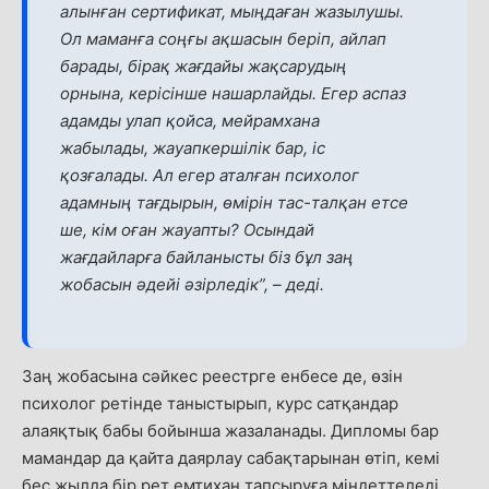
алынған сертификат, мыңдаған жазылушы.
Ол маманға соңғы ақшасын беріп, айлап
барады, бірақ жағдайы жақсарудың
орнына, керісінше нашарлайды. Егер аспаз
адамды улап қойса, мейрамхана
жабылады, жауапкершілік бар, іс
қозғалады. Ал егер аталған психолог
адамның тағдырын, өмірін тас-талқан етсе
ше, кім оған жауапты? Осындай
жағдайларға байланысты біз бұл заң
жобасын әдейі әзірледік”, – деді.
Заң жобасына сәйкес реестрге енбесе де, өзін
психолог ретінде таныстырып, курс сатқандар
алаяқтық бабы бойынша жазаланады. Дипломы бар
мамандар да қайта даярлау сабақтарынан өтіп, кемі
бес жылда бір рет емтихан тапсыруға міндеттеледі.