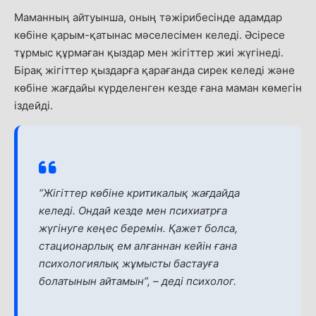
Маманның айтуынша, оның тәжірибесінде адамдар
көбіне қарым-қатынас мәселесімен келеді. Әсіресе
тұрмыс құрмаған қыздар мен жігіттер жиі жүгінеді.
Бірақ жігіттер қыздарға қарағанда сирек келеді және
көбіне жағдайы күрделенген кезде ғана маман көмегін
іздейді.
“Жігіттер көбіне критикалық жағдайда
келеді. Ондай кезде мен психиатрға
жүгінуге кеңес беремін. Қажет болса,
стационарлық ем алғаннан кейін ғана
психологиялық жұмысты бастауға
болатынын айтамын”, –
деді психолог.