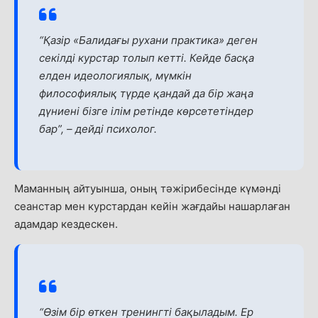
“Қазір «Балидағы рухани практика» деген
секілді курстар толып кетті. Кейде басқа
елден идеологиялық, мүмкін
философиялық түрде қандай да бір жаңа
дүниені бізге ілім ретінде көрсететіндер
бар”, – дейді психолог.
Маманның айтуынша, оның тәжірибесінде күмәнді
сеанстар мен курстардан кейін жағдайы нашарлаған
адамдар кездескен.
“Өзім бір өткен тренингті бақыладым. Ер