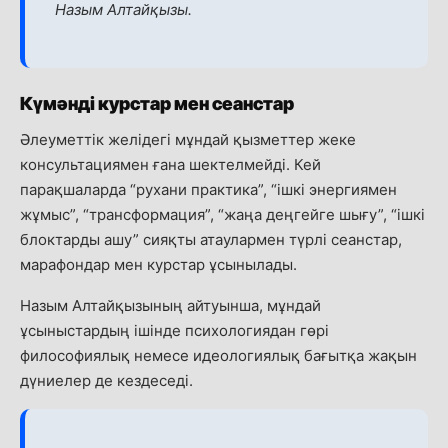
Назым Алтайқызы.
Күмәнді курстар мен сеанстар
Әлеуметтік желідегі мұндай қызметтер жеке
консультациямен ғана шектелмейді. Кей
парақшаларда “рухани практика”, “ішкі энергиямен
жұмыс”, “трансформация”, “жаңа деңгейге шығу”, “ішкі
блоктарды ашу” сияқты атаулармен түрлі сеанстар,
марафондар мен курстар ұсынылады.
Назым Алтайқызының айтуынша, мұндай
ұсыныстардың ішінде психологиядан гөрі
философиялық немесе идеологиялық бағытқа жақын
дүниелер де кездеседі.