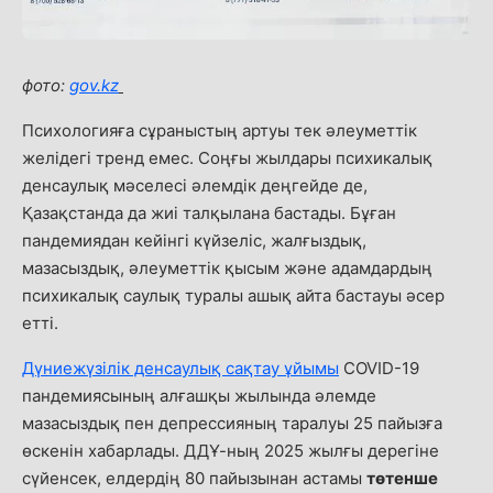
фото:
gov.kz
Психологияға сұраныстың артуы тек әлеуметтік
желідегі тренд емес. Соңғы жылдары психикалық
денсаулық мәселесі әлемдік деңгейде де,
Қазақстанда да жиі талқылана бастады. Бұған
пандемиядан кейінгі күйзеліс, жалғыздық,
мазасыздық, әлеуметтік қысым және адамдардың
психикалық саулық туралы ашық айта бастауы әсер
eтті.
Дүниежүзілік денсаулық сақтау ұйымы
COVID-19
пандемиясының алғашқы жылында әлемде
мазасыздық пен депрессияның таралуы 25 пайызға
өскенін хабарлады. ДДҰ-ның 2025 жылғы дерегіне
сүйенсек, елдердің 80 пайызынан астамы
төтенше