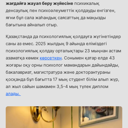
жағдайға жауап беру жүйесіне
психикалық
денсаулық пен психоәлеуметтік қолдауды енгізген,
яғни бұл сала жаһандық саясаттың да маңызды
бағытына айналып отыр.
Қазақстанда да психологиялық қолдауға жүгінетіндер
саны аз емес. 2025 жылдың 9 айында еліміздегі
психологиялық қолдау орталықтары 23 мыңнан астам
азаматқа көмек
көрсеткен
. Сонымен қатар елде 43
жоғары оқу орны психолог мамандарын дайындайды,
бакалавриат, магистратура және докторантураны
қосқанда бұл бағытта 17 мың студент білім алып жүр,
ал жыл сайын шамамен 3,5-4 мың түлек диплом
алады.