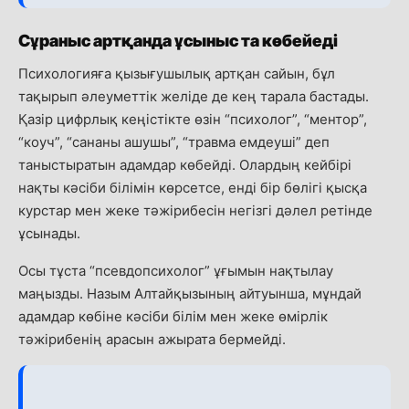
Сұраныс артқанда ұсыныс та көбейеді
Психологияға қызығушылық артқан сайын, бұл
тақырып әлеуметтік желіде де кең тарала бастады.
Қазір цифрлық кеңістікте өзін “психолог”, “ментор”,
“коуч”, “сананы ашушы”, “травма емдеуші” деп
таныстыратын адамдар көбейді. Олардың кейбірі
нақты кәсіби білімін көрсетсе, енді бір бөлігі қысқа
курстар мен жеке тәжірибесін негізгі дәлел ретінде
ұсынады.
Осы тұста “псевдопсихолог” ұғымын нақтылау
маңызды. Назым Алтайқызының айтуынша, мұндай
адамдар көбіне кәсіби білім мен жеке өмірлік
тәжірибенің арасын ажырата бермейді.