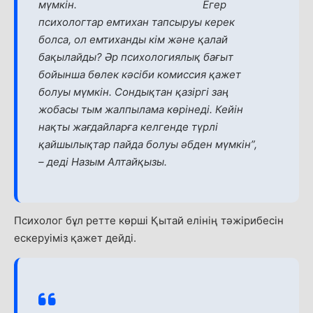
мүмкін. Егер
психологтар емтихан тапсыруы керек
болса, ол емтиханды кім және қалай
бақылайды? Әр психологиялық бағыт
бойынша бөлек кәсіби комиссия қажет
болуы мүмкін. Сондықтан қазіргі заң
жобасы тым жалпылама көрінеді. Кейін
нақты жағдайларға келгенде түрлі
қайшылықтар пайда болуы әбден мүмкін”,
– деді Назым Алтайқызы.
Психолог бұл ретте көрші Қытай елінің тәжірибесін
ескеруіміз қажет дейді.