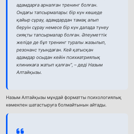
адамдарға арналған тренинг болған.
Ондағы тапсырмалары: бір күн көшеде
қайыр сұрау, адамдардан тамақ алып
беруін сұрау немесе бір күн далада түнеу
сияқты тапсырмалар болған. Әлеуметтік
желіде де бұл тренинг туралы жазылып,
резонанс туындаған. Кей қатысқан
адамдар осыдан кейін психиатриялық
клиникаға жатып қалған”, – деді Назым
Алтайқызы.
Назым Алтайқызы мұндай форматты психологиялық
көмекпен шатастыруға болмайтынын айтады.