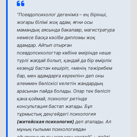
“Псевдопсихолог дегеніміз – ең бірінші,
жоғары білімі жоқ адам, яғни осы
мамандық аясында бакалавр, магистратура
немесе басқа кәсіби дипломы жоқ
адамдар. Айтып отырған
псевдопсихологтар көбіне өмірінде неше
түрлі жағдай болып, қандай да бір өмірлік
кезеңді бастан кешіріп, «менің тәжірибем
бар, мен адамдарға керекпін» деп оны
әлеммен бөліскісі келетін жандардың
арасынан пайда болады. Олар тек бөлісіп
қана қоймай, психолог ретінде
консультация бастап жатады. Бұл
тұрмыстық деңгейдегі психология
(житейская психология)
деп аталады. Ал
мұның ғылыми психологиядан
айырмашылығы жер мен көктей”, –
дейді