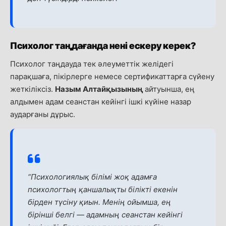
Психолог таңдағанда нені ескеру керек?
Психолог таңдауда тек әлеуметтік желідегі
парақшаға, пікірлерге немесе сертификаттарға сүйену
жеткіліксіз.
Назым Алтайқызының
айтуынша, ең
алдымен адам сеанстан кейінгі ішкі күйіне назар
аударғаны дұрыс.
“Психологиялық білімі жоқ адамға
психологтың қаншалықты білікті екенін
бірден түсіну қиын. Менің ойымша, ең
бірінші белгі — адамның сеанстан кейінгі